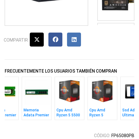
COMPARTIR:
FRECUENTEMENTE LOS USUARIOS TAMBIÉN COMPRAN
imm
Memoria
Cpu Amd
Cpu Amd
Ssd Adat
a Premier
Adata Premier
Ryzen 5 5500
Ryzen 5
Ultimate
 8gb 3200
Ddr4 8gb 3200
Am4 Box
5600xt Am4
Su650 2
CL22
Box
2.5" Sata
CÓDIGO:
FP65080PB