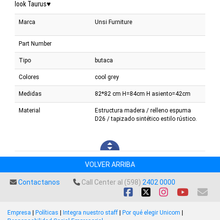
look Taurus♥
Marca
Unsi Furniture
Part Number
Tipo
butaca
Colores
cool grey
Medidas
82*82 cm H=84cm H asiento=42cm
Material
Estructura madera / relleno espuma
D26 / tapizado sintético estilo rústico.
VOLVER ARRIBA
Contactanos
Call Center al (598)
2402 0000
Empresa
|
Políticas
|
Integra nuestro staff
|
Por qué elegir Unicom
|