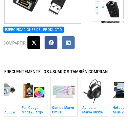
ESPECIFICACIONES DEL PRODUCTO
COMPARTIR:
FRECUENTEMENTE LOS USUARIOS TAMBIÉN COMPRAN
te
Fan Cougar
Combo Marvo
Auricular
Noteboo
tar 500w
Mhp120 Argb
Cm310
Marvo H8326
Asus Zen
Teclado In +
Akari 30 Bk
Ryzen 7 
Mouse + Pad
1tb 14" 
Wh Ing