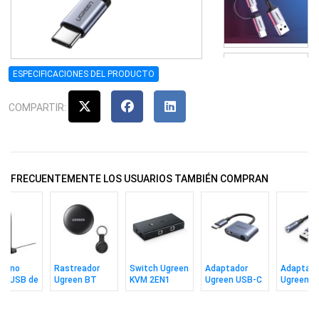
ESPECIFICACIONES DEL PRODUCTO
COMPARTIR:
FRECUENTEMENTE LOS USUARIOS TAMBIÉN COMPRAN
ófono
Rastreador
Switch Ugreen
Adaptador
Adaptado
en USB de
Ugreen BT
KVM 2EN1
Ugreen USB-C
Ugreen U
torio
Compatible
HDMI 4k/30Hz
a AUD3.5mm +
AUD 3,5
iOS Anti Agua
USB 2.0
USB-C