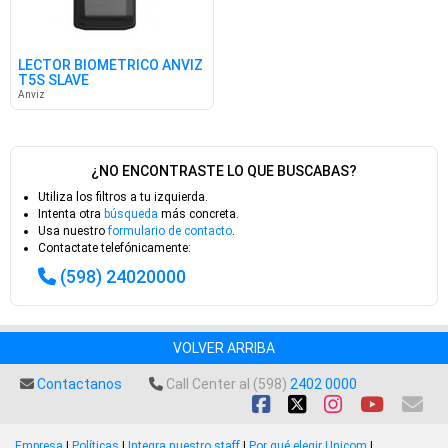
LECTOR BIOMÉTRICO ANVIZ
T5S SLAVE
Anviz
¿NO ENCONTRASTE LO QUE BUSCABAS?
Utiliza los filtros a tu izquierda.
Intenta otra
búsqueda
más concreta.
Usa nuestro
formulario de contacto
.
Contactate telefónicamente:
(598) 24020000
VOLVER ARRIBA
Contactanos
Call Center al (598)
2402 0000
Empresa
|
Políticas
|
Integra nuestro staff
|
Por qué elegir Unicom
|