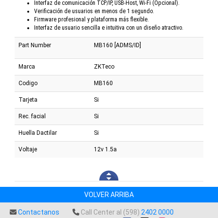
Interfaz de comunicación TCP/IP, USB-Host, Wi-Fi (Opcional).
Verificación de usuarios en menos de 1 segundo.
Firmware profesional y plataforma más flexible.
Interfaz de usuario sencilla e intuitiva con un diseño atractivo.
Part Number
MB160 [ADMS/ID]
Marca
ZKTeco
Codigo
MB160
Tarjeta
Si
Rec. facial
Si
Huella Dactilar
Si
Voltaje
12v 1.5a
VOLVER ARRIBA
Contactanos
Call Center al (598)
2402 0000