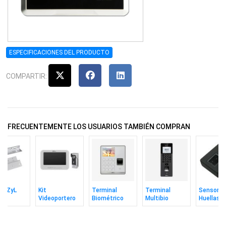
ESPECIFICACIONES DEL PRODUCTO
COMPARTIR:
FRECUENTEMENTE LOS USUARIOS TAMBIÉN COMPRAN
je ZyL
Kit
Terminal
Terminal
Sensor D
Videoportero
Biométrico
Multibio
Huellas
ético
Zkteco
Zkteco M1
Zkteco
Zkteco
g Zkteco
Análogo Con
Huella Rfid
Senseface 2a
Zk9500 U
Pantalla 7''
Wifi
Video Sip
Óptico