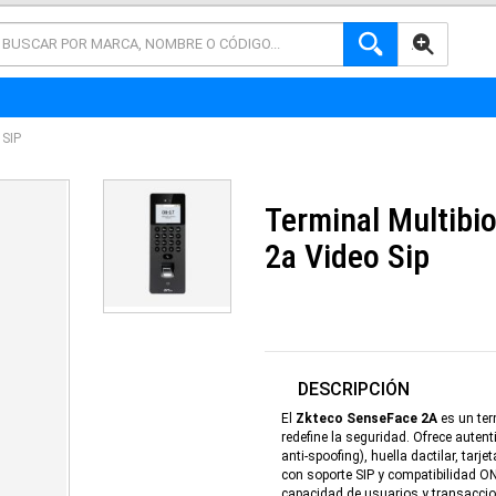
AVANZADA
SIP
Terminal Multibi
2a Video Sip
DESCRIPCIÓN
El
Zkteco SenseFace 2A
es un ter
redefine la seguridad. Ofrece auten
anti-spoofing), huella dactilar, tar
con soporte SIP y compatibilidad O
capacidad de usuarios y transaccion