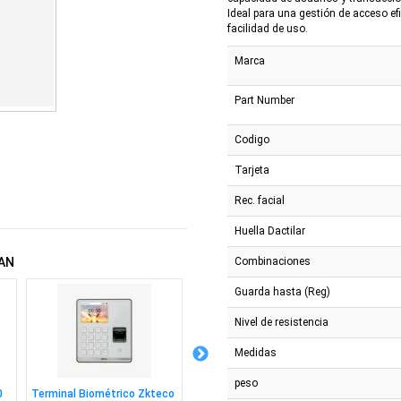
Ideal para una gestión de acceso e
facilidad de uso.
Marca
Part Number
Codigo
Tarjeta
Rec. facial
Huella Dactilar
Combinaciones
AN
Guarda hasta (Reg)
Nivel de resistencia
Medidas
peso
0
Terminal Biométrico Zkteco
Terminal Zkteco M2f Pro-lr
Termin