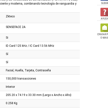
ficiente y moderna, combinando tecnología de vanguardia y
SUBIR
Zkteco
AYUD
SENSEFACE 2A
ENVIAR 
Si
E-MAI
ID Card 125 kHz / IC Card 13.56 MHz
Sí
Sí
Facial, Huella, Tarjeta, Contraseña
150,000 transacciones
Interior
205.20 x 74.19 x 33.30 mm (Largo x Ancho x Alto)
0.258 Kg
al Biométrico Zkteco
Sensor De Huellas Zkteco
Fuente Perseo 600w 