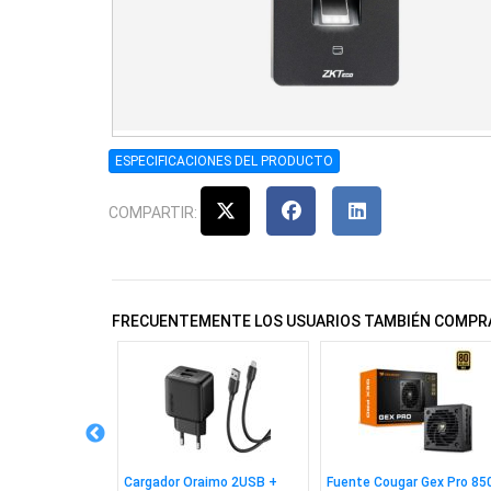
ESPECIFICACIONES DEL PRODUCTO
COMPARTIR:
FRECUENTEMENTE LOS USUARIOS TAMBIÉN COMPR
tero Zkteco
Cargador Oraimo 2USB +
Fuente Cougar Gex Pro 85