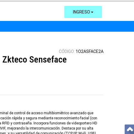
INGRESO
CÓDIGO:
1O2ASFACE2A
o Zkteco Senseface
minal de control de acceso multibiométrico avanzado que
ticación rápida y segura mediante reconocimiento facial (con
jeta RFID y contraseña. Incorpora funciones de videoportero HD
NVIF, mejorando la intercomunicación. Destaca por su alta
es, y su versatilidad de comunicación (TCP/IP, Wi-Fi, USB).