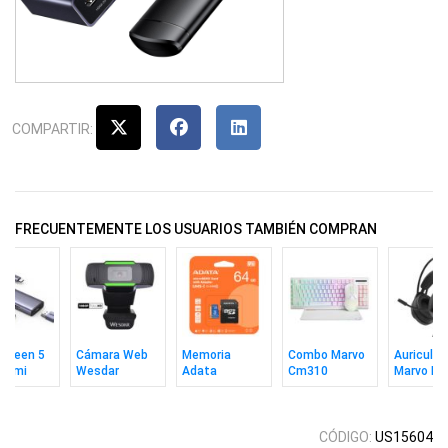
COMPARTIR:
FRECUENTEMENTE LOS USUARIOS TAMBIÉN COMPRAN
Ugreen 5
Cámara Web
Memoria
Combo Marvo
Auricular
 Hdmi
Wesdar
Adata
Cm310
Marvo H8
0Hz
W1080
MicroSD 64GB
Teclado In +
Akari 30 
Uhs-1 V10 C10
Mouse + Pad
C/a
Wh Ing
CÓDIGO:
US15604