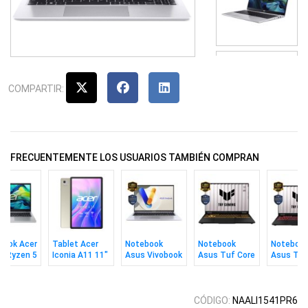
COMPARTIR:
FRECUENTEMENTE LOS USUARIOS TAMBIÉN COMPRAN
book Acer
Tablet Acer
Notebook
Notebook
Noteboo
e Ryzen 5
Iconia A11 11"
Asus Vivobook
Asus Tuf Core
Asus Tuf
 512gb
128GB/4GB
C9 270h 16gb
i7 16gb 512gb
Ryzen 7 
 Free
Wi-Fi Silver
1tb 16" Win11
16" W 5050
512gb 16
5050 W1
CÓDIGO:
NAALI1541PR6