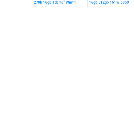
6" W 3050 6gb
270h 16gb 1tb 16" Win11
16gb 512gb 16" W 5050