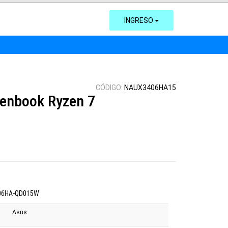
INGRESO
CÓDIGO:
NAUX3406HA15
enbook Ryzen 7
406HA-QD015W
Asus