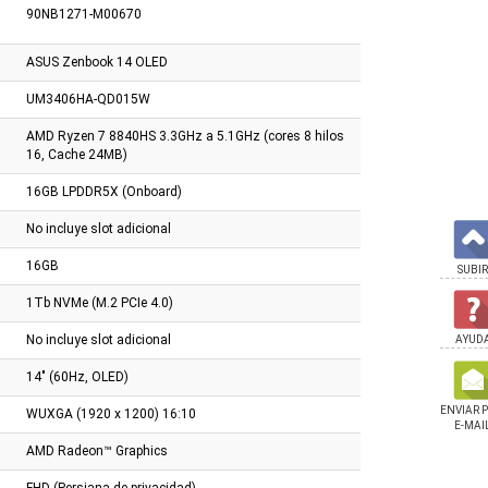
90NB1271-M00670
ASUS Zenbook 14 OLED
UM3406HA-QD015W
AMD Ryzen 7 8840HS 3.3GHz a 5.1GHz (cores 8 hilos
16, Cache 24MB)
16GB LPDDR5X (Onboard)
No incluye slot adicional
16GB
SUBIR
1Tb NVMe (M.2 PCIe 4.0)
No incluye slot adicional
AYUD
14" (60Hz, OLED)
ENVIAR 
WUXGA (1920 x 1200) 16:10
E-MAI
AMD Radeon™ Graphics
ok Asus Vivobook
Notebook Asus Tuf Ryzen 7
Notebook Asus Vivob
FHD (Persiana de privacidad)