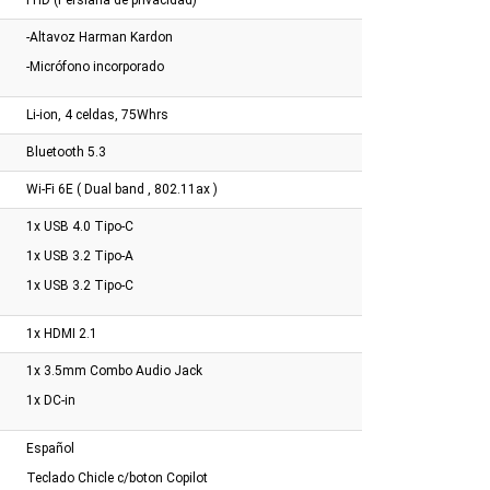
gb 128gb 15.6" W11
16gb 512gb 15.6" 3050 FR
120u 8gb 512gb 15.6
-Altavoz Harman Kardon
-Micrófono incorporado
Li-ion, 4 celdas, 75Whrs
Bluetooth 5.3
Wi-Fi 6E ( Dual band , 802.11ax )
1x USB 4.0 Tipo-C
1x USB 3.2 Tipo-A
1x USB 3.2 Tipo-C
1x HDMI 2.1
1x 3.5mm Combo Audio Jack
1x DC-in
Español
Teclado Chicle c/boton Copilot