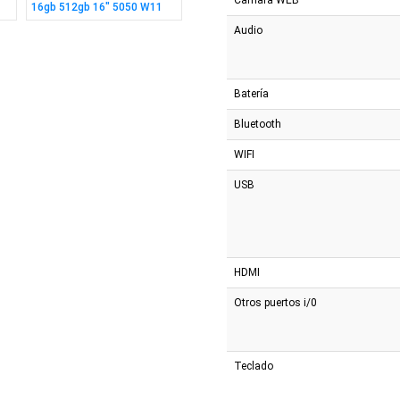
16gb 512gb 16" 5050 W11
Ryzen 7 16gb 1tb 14" WIN
N150 8
Audio
Batería
Bluetooth
WIFI
USB
HDMI
Otros puertos i/0
Teclado