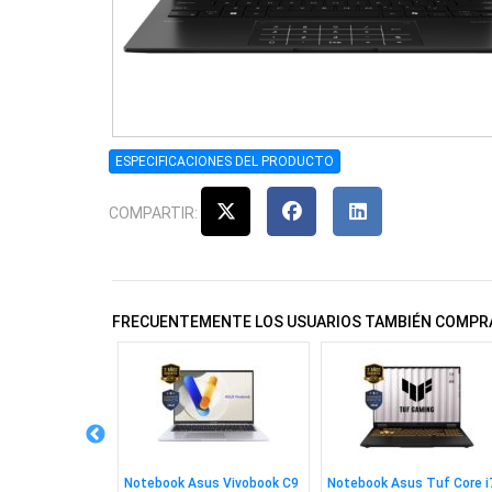
ESPECIFICACIONES DEL PRODUCTO
COMPARTIR:
FRECUENTEMENTE LOS USUARIOS TAMBIÉN COMPR
us Tuf C5 210h
Notebook Asus Vivobook C9
Notebook Asus Tuf Core i