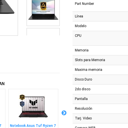
Part Number
Línea
Modelo
CPU
Memoria
Slots para Memoria
Maxima memoria
Disco Duro
AN
2do disco
Pantalla
Resolución
Tarj. Video
7
Notebook Asus Tuf Ryzen 7
Notebook Asus Zenbook
Notebo
Camara WEB