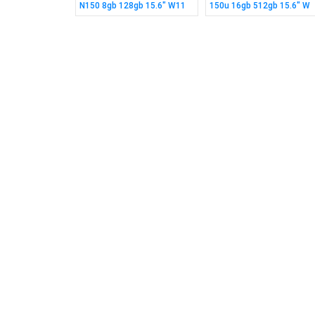
ox Series X|S
N150 8gb 128gb 15.6" W11
150u 16gb 512gb 15.6" W