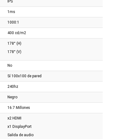
IPS
Orange
Blanco/plateado
1ms
1000:1
400 cd/m2
178° (H)
178° (V)
No
Sí 100x100 de pared
240hz
Negro
16.7 Millones
x2 HDMI
x1 DisplayPort
Salida de audio