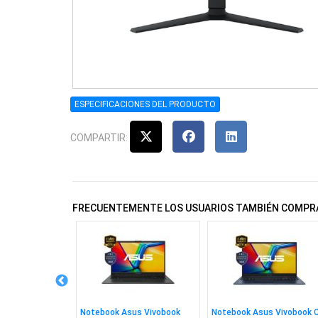
ESPECIFICACIONES DEL PRODUCTO
COMPARTIR:
FRECUENTEMENTE LOS USUARIOS TAMBIÉN COMPR
V99 Pc, Ps4,
Notebook Asus Vivobook
Notebook Asus Vivobook 