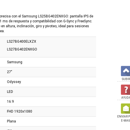
 y precisa con el Samsung LS25BG402ENXGO: pantalla IPS de
 1 ms de respuesta y compatibilidad con G-Sync y FreeSync.
n altura, inclinación, giro y pivoteo, ideal para sesiones
ea.
LS27BG400ELXZX
LS27BG402ENXGO
Samsung
27"
SUBIR
Odyssey
LED
AYUD
16:9
FHD 1920x1080
ENVIAR 
E-MAI
Plana
ougar Armor Elite
Silla Cougar Armor Elite
Silla Perseo Pegasus