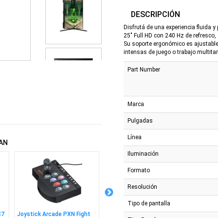
DESCRIPCIÓN
Disfrutá de una experiencia fluida
25" Full HD con 240 Hz de refresco,
Su soporte ergonómico es ajustable e
intensas de juego o trabajo multitar
Part Number
Marca
Pulgadas
Línea
AN
Iluminación
Formato
Resolución
Tipo de pantalla
C7
Joystick Arcade PXN Fight
Monitor Acer 27" V277E FHD
Silla C