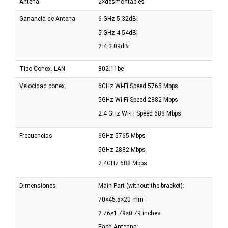
Antena
2×desmontables
Ganancia de Antena
6 GHz 5.32dBi
5 GHz 4.54dBi
2.4 3.09dBi
Tipo Conex. LAN
802.11be
Velocidad conex.
6GHz Wi-Fi Speed 5765 Mbps
5GHz Wi-Fi Speed 2882 Mbps
2.4 GHz Wi-Fi Speed 688 Mbps
Frecuencias
6GHz 5765 Mbps
5GHz 2882 Mbps
2.4GHz 688 Mbps
Dimensiones
Main Part (without the bracket):
70×45.5×20 mm
2.76×1.79×0.79 inches
Each Antenna: