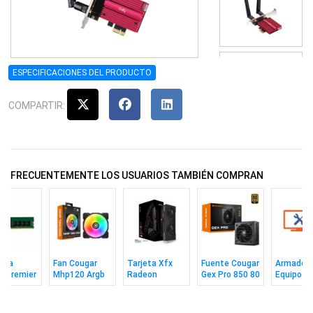
ESPECIFICACIONES DEL PRODUCTO
COMPARTIR:
FRECUENTEMENTE LOS USUARIOS TAMBIÉN COMPRAN
ria
Fan Cougar
Tarjeta Xfx
Fuente Cougar
Armado 
a Premier
Mhp120 Argb
Radeon
Gex Pro 850 80
Equipo
 8gb 3200
Rx9060xt 8gb
Plus Gold 3.1
Swift Dual
Gddr6