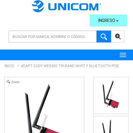
INGRESO
AVANZADA
Toggl
INICIO
ADAPT CUDY WE9300 TRI-BAND WI-FI7 Y BLUETOOTH PCIE
Zoom