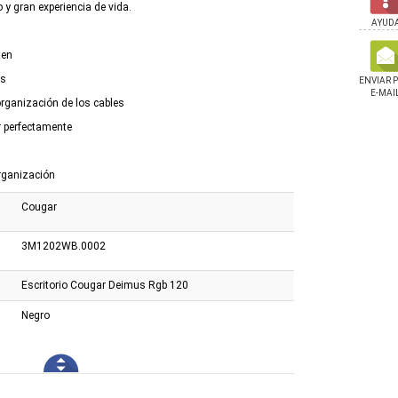
 y gran experiencia de vida.
AYUD
ten
es
ENVIAR 
E-MAI
 organización de los cables
r perfectamente
rganización
Cougar
3M1202WB.0002
Escritorio Cougar Deimus Rgb 120
Negro
aja Land / Deck Chair
Silla Cougar Armor One V2
Silla Cougar Explore 