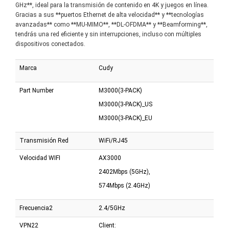
GHz**, ideal para la transmisión de contenido en 4K y juegos en línea.
Gracias a sus **puertos Ethernet de alta velocidad** y **tecnologías
avanzadas** como **MU-MIMO**, **DL-OFDMA** y **Beamforming**,
tendrás una red eficiente y sin interrupciones, incluso con múltiples
dispositivos conectados.
Marca
Cudy
Part Number
M3000(3-PACK)
M3000(3-PACK)_US
M3000(3-PACK)_EU
Transmisión Red
WiFi/RJ45
Velocidad WIFI
AX3000
2402Mbps (5GHz),
574Mbps (2.4GHz)
Frecuencia2
2.4/5GHz
VPN22
Client: