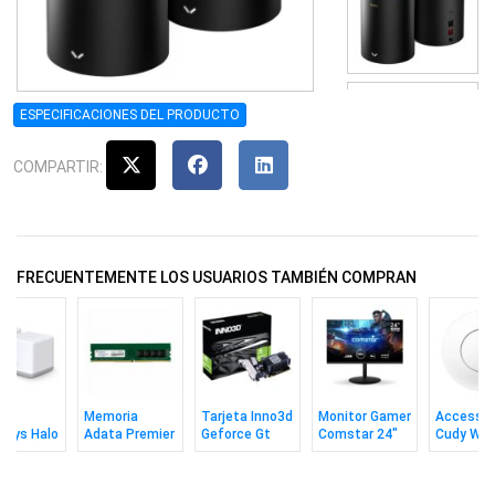
ESPECIFICACIONES DEL PRODUCTO
COMPARTIR:
FRECUENTEMENTE LOS USUARIOS TAMBIÉN COMPRAN
h
Memoria
Tarjeta Inno3d
Monitor Gamer
Access P
usys Halo
Adata Premier
Geforce Gt
Comstar 24"
Cudy Wifi
 Pack)
Ddr4 8gb 3200
730 Heatsink
Va Fhd 120hz
Ac1200 
CL22
2gb Sddr3
Adaptado