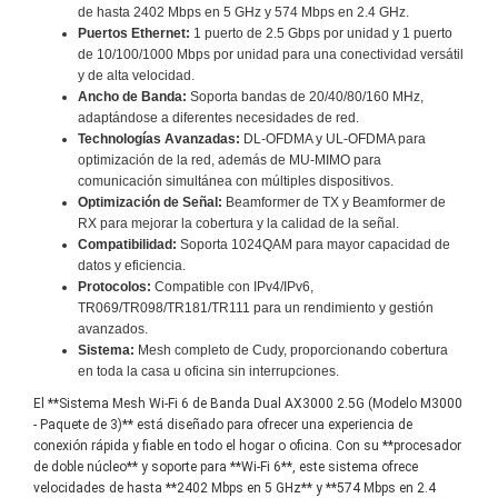
de hasta 2402 Mbps en 5 GHz y 574 Mbps en 2.4 GHz.
Puertos Ethernet:
1 puerto de 2.5 Gbps por unidad y 1 puerto
de 10/100/1000 Mbps por unidad para una conectividad versátil
y de alta velocidad.
Ancho de Banda:
Soporta bandas de 20/40/80/160 MHz,
adaptándose a diferentes necesidades de red.
Technologías Avanzadas:
DL-OFDMA y UL-OFDMA para
optimización de la red, además de MU-MIMO para
comunicación simultánea con múltiples dispositivos.
Optimización de Señal:
Beamformer de TX y Beamformer de
RX para mejorar la cobertura y la calidad de la señal.
Compatibilidad:
Soporta 1024QAM para mayor capacidad de
datos y eficiencia.
Protocolos:
Compatible con IPv4/IPv6,
TR069/TR098/TR181/TR111 para un rendimiento y gestión
avanzados.
Sistema:
Mesh completo de Cudy, proporcionando cobertura
en toda la casa u oficina sin interrupciones.
El **Sistema Mesh Wi-Fi 6 de Banda Dual AX3000 2.5G (Modelo M3000
- Paquete de 3)** está diseñado para ofrecer una experiencia de
conexión rápida y fiable en todo el hogar o oficina. Con su **procesador
de doble núcleo** y soporte para **Wi-Fi 6**, este sistema ofrece
velocidades de hasta **2402 Mbps en 5 GHz** y **574 Mbps en 2.4