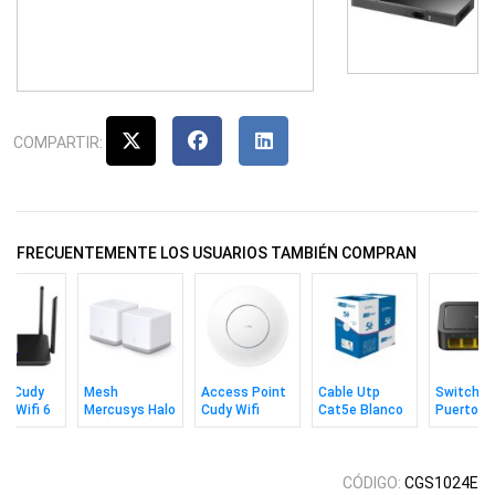
COMPARTIR:
FRECUENTEMENTE LOS USUARIOS TAMBIÉN COMPRAN
er Cudy
Mesh
Access Point
Cable Utp
Switch C
it Wifi 6
Mercusys Halo
Cudy Wifi
Cat5e Blanco
Puertos
00 Doble
S3 (2 Pack)
Ac1200 Con
305m MPT
10/100m
a
Adaptador CC
CÓDIGO:
CGS1024E