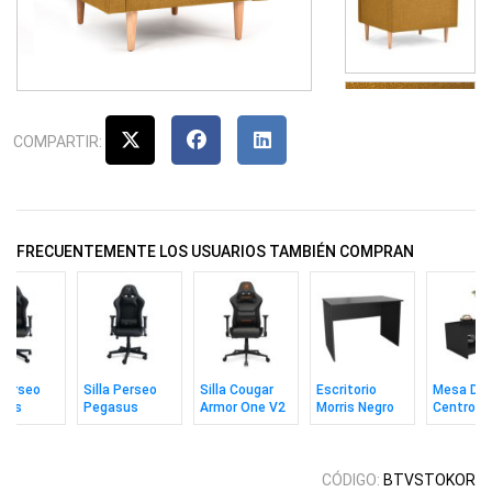
COMPARTIR:
FRECUENTEMENTE LOS USUARIOS TAMBIÉN COMPRAN
 Perseo
Silla Perseo
Silla Cougar
Escritorio
Mesa De
sus
Pegasus
Armor One V2
Morris Negro
Centro Ax
 / Dorado
Negro /
Gray F
Negro
Plateado
CÓDIGO:
BTVSTOKOR