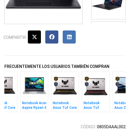
COMPARTIR:
FRECUENTEMENTE LOS USUARIOS TAMBIÉN COMPRAN
book
Notebook Acer
Notebook
Notebook
Noteboo
 Tuf Core
Aspire Ryzen 5
Asus Tuf Core
Asus Tuf
Asus Zen
gb 1tb
16gb 512gb
i7 16gb 512gb
Ryzen 7 16gb
Ryzen 7 
W 5060
15.6" Free
16" W 5050
512gb 16"
1tb 14" 
5050 W11
CÓDIGO:
0805DAAAL002