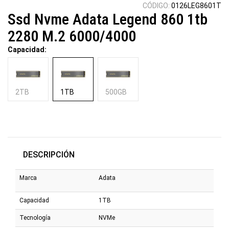
CÓDIGO:
0126LEG8601T
Ssd Nvme Adata Legend 860 1tb
2280 M.2 6000/4000
Capacidad:
2TB
1TB
500GB
DESCRIPCIÓN
Marca
Adata
Capacidad
1TB
Tecnología
NVMe