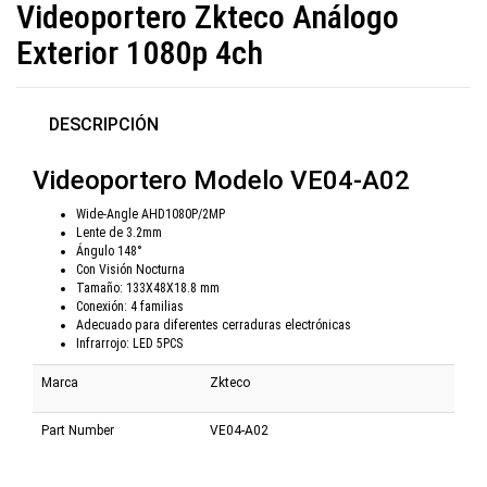
Videoportero Zkteco Análogo
Exterior 1080p 4ch
DESCRIPCIÓN
Videoportero Modelo VE04-A02
Wide-Angle AHD1080P/2MP
Lente de 3.2mm
Ángulo 148°
Con Visión Nocturna
Tamaño: 133X48X18.8 mm
Conexión: 4 familias
Adecuado para diferentes cerraduras electrónicas
Infrarrojo: LED 5PCS
Marca
Zkteco
Part Number
VE04-A02