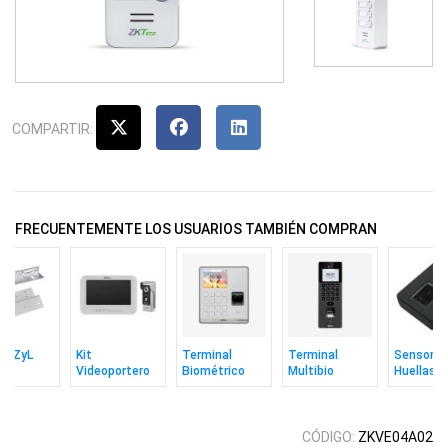
COMPARTIR:
FRECUENTEMENTE LOS USUARIOS TAMBIÉN COMPRAN
je ZyL
Kit
Terminal
Terminal
Sensor D
Videoportero
Biométrico
Multibio
Huellas
ético
Zkteco
Zkteco M1
Zkteco
Zkteco
g Zkteco
Análogo Con
Huella Rfid
Senseface 2a
Zk9500 U
Pantalla 7''
Wifi
Video Sip
Óptico
CÓDIGO:
ZKVE04A02