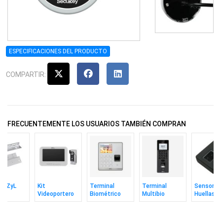
ESPECIFICACIONES DEL PRODUCTO
COMPARTIR:
FRECUENTEMENTE LOS USUARIOS TAMBIÉN COMPRAN
je ZyL
Kit
Terminal
Terminal
Sensor D
Videoportero
Biométrico
Multibio
Huellas
ético
Zkteco
Zkteco M1
Zkteco
Zkteco
g Zkteco
Análogo Con
Huella Rfid
Senseface 2a
Zk9500 U
Pantalla 7''
Wifi
Video Sip
Óptico