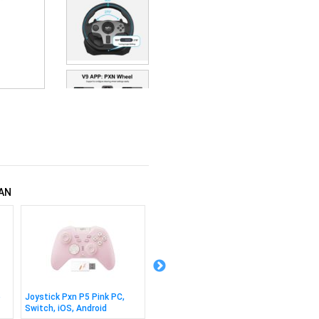
AN
e
Joystick Pxn P5 Pink PC,
Pedal Pxn Embrague Pd Hm
Palanc
Switch, iOS, Android
Clutch
Sf U