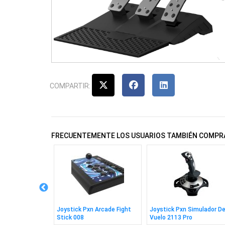
COMPARTIR:
FRECUENTEMENTE LOS USUARIOS TAMBIÉN COMPR
V99 Pc, Ps4,
Joystick Pxn Arcade Fight
Joystick Pxn Simulador D
ox Series X|S
Stick 008
Vuelo 2113 Pro