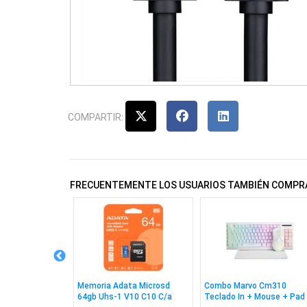
COMPARTIR:
FRECUENTEMENTE LOS USUARIOS TAMBIÉN COMPR
5 EN 1 Hdmi
Memoria Adata Microsd
Combo Marvo Cm310
64gb Uhs-1 V10 C10 C/a
Teclado In + Mouse + Pad