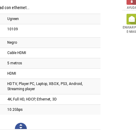
d con ethernet...
AYUD
Ugreen
ENVIAR 
10109
E-MAI
Negro
Cable HDMI
5 metros
HDMI
HDTV, Player PC, Laptop, XBOX, PS3, Android,
Streaming player
4K; Full HD, HDCP, Ethernet, 3D
10.2Gbps
ar Marvo Hg9086w 7.1
Auricular cougar 2 en 1
Teclado Marvo Mecá
brico Rgb Wh
Immersa Ti Ex + Havoc
Kg933g 60% Sw Red 