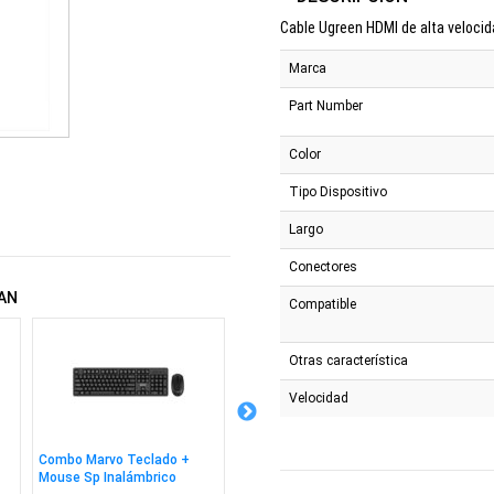
Cable Ugreen HDMI de alta velocida
Marca
Part Number
Color
Tipo Dispositivo
Largo
Conectores
AN
Compatible
Otras característica
Velocidad
Combo Marvo Teclado +
Cable Oraimo USB a USB-C
Auricul
Mouse Sp Inalámbrico
2m Bk
Inalám