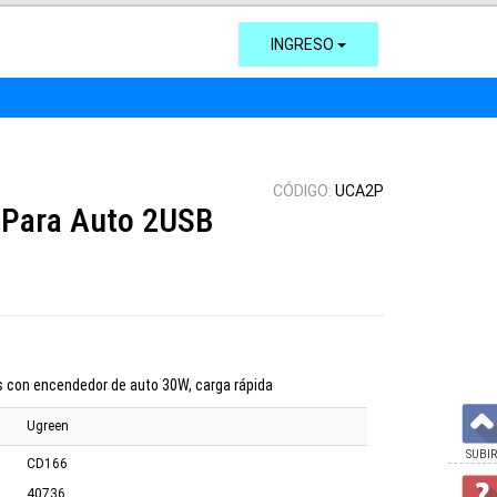
INGRESO
CÓDIGO:
UCA2P
 Para Auto 2USB
s con encendedor de auto 30W, carga rápida
Ugreen
SUBIR
CD166
40736