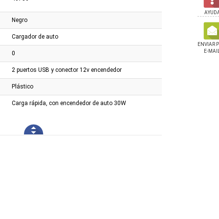
AYUD
Negro
Cargador de auto
ENVIAR 
E-MAI
0
2 puertos USB y conector 12v encendedor
Plástico
Carga rápida, con encendedor de auto 30W
Oraimo USB a USB-C
Auricular Marvo Hg9086w 7.1
Adaptador Ugreen U
Inalámbrico Rgb Wh
AUD3.5mm + USB-C