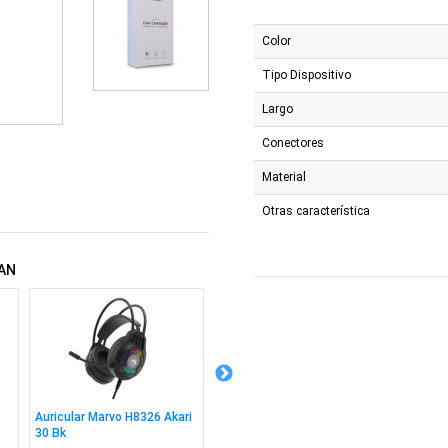
Color
Tipo Dispositivo
Largo
Conectores
Material
Otras característica
AN
Auricular Marvo H8326 Akari
Combo Marvo Kc411w
Cable 
30 Bk
Teclado + Mouse Sp
2m Bk