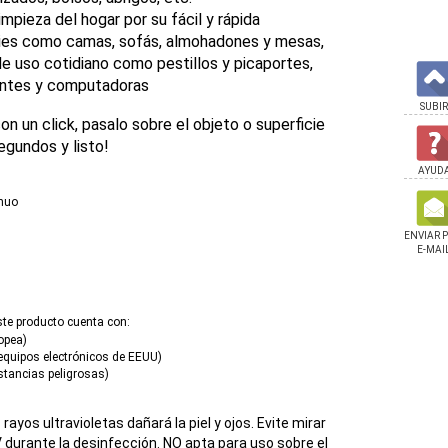
impieza del hogar por su fácil y rápida
cies como camas, sofás, almohadones y mesas,
de uso cotidiano como
pestillos y picaportes,
, lentes y computadoras
SUBIR
n un click, pasalo sobre el objeto o superficie
segundos y listo!
AYUD
inuo
ENVIAR 
E-MAI
ste producto cuenta con:
opea)
e equipos electrónicos de EEUU)
ustancias peligrosas)
rayos ultravioletas dañará la piel y ojos. Evite mirar
durante la desinfección. NO apta para uso sobre el