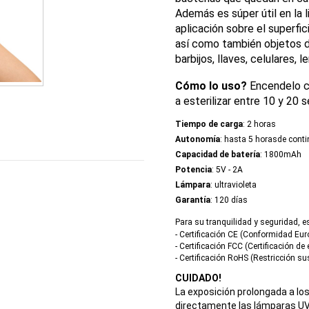
Además es súper útil en la l
aplicación sobre el
superfi
así como también
objetos 
barbijos, llaves, celulares
Cómo lo uso?
Encendelo co
a esterilizar entre 10 y 20 
Tiempo de carga
: 2 horas
Autonomía
: hasta 5 horasde cont
Capacidad de batería
: 1800mAh
Potencia
: 5V - 2A
Lámpara
: ultravioleta
Garantía
: 120 días
Para su tranquilidad y seguridad, e
- Certificación CE (Conformidad Eur
- Certificación FCC (Certificación d
- Certificación RoHS (Restricción s
CUIDADO!
La exposición prolongada a los 
directamente las lámparas UV 