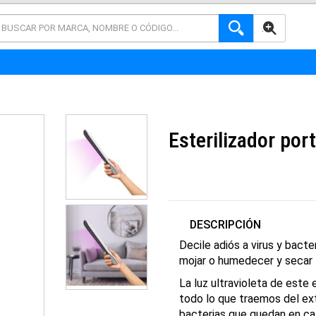
AVANZADA
Esterilizador po
DESCRIPCIÓN
Decile adiós a virus y bacte
mojar o humedecer y secar 
La luz ultravioleta de este 
todo lo que traemos del ext
bacterias que quedan en cal