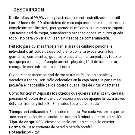
DESCRIPCIÓN
Decile adiós al 99,9% virus y bacterias con este esterilizador portátil.
Las 12 luces de LED ultravioleta de esta caja mantienen tus accesorios
completamente limpios, protegiendo al máximo lo que más te importa.
Sin necesidad de mojar, humedecer o secar en pocos minutos queda
todo listo para volver a utilizar, sin riesgos de contaminación.
Perfecto para quienes trabajan en el área de cuidado personal e
individual o artículos de uso cotidiano con alta exposición a los
gérmenes, como lentes, guantes o pequeñas herramientas y todo lo
que quepa en la caja. Completamente plegable, fácil de transportar,
recargable con usb incluso en el auto!
Olvidate de la incomodidad de rociar tus artículos personales y
secarlos a fondo. Con sólo colocarlos en la caja hasta la parte más
pequeña e inaccesible de los objetos queda libre de virus y bacterias!
Cómo funciona? Deposita los objetos que quieras esterilizar y ciérrala,
presiona el botón de encendido, espera a que se apague la luz a través
del visor frontal y listo! En 3 minutos todo esterilizado.
Tiempo esterilización
: 3 minutos mínimo. Por cada vez extra que se
acciona el botón de encendido se suman 3 minutos de esterilización
Tipo de carga
: USB. Viene con cable incluido en bolsillo exterior
Forma de uso
: corriente de pared o batería portátil
Potencia
: 5V - 2A