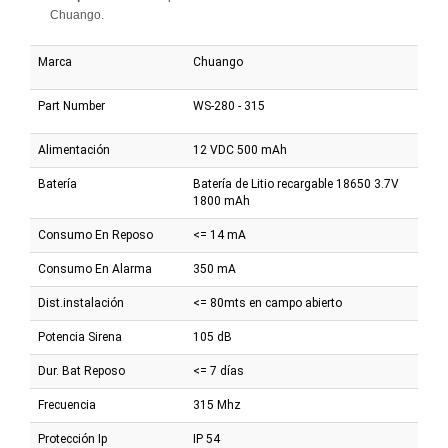
Chuango.
Marca
Chuango
Part Number
WS-280 - 315
Alimentación
12 VDC 500 mAh
Batería
Batería de Litio recargable 18650 3.7V
1800 mAh
Consumo En Reposo
<= 14 mA
Consumo En Alarma
350 mA
Dist.instalación
<= 80mts en campo abierto
Potencia Sirena
105 dB
Dur. Bat Reposo
<= 7 días
Frecuencia
315 Mhz
Protección Ip
IP 54