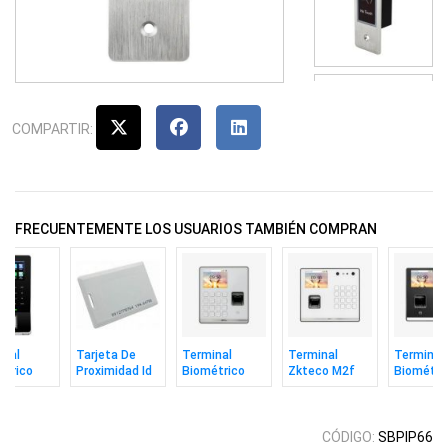
COMPARTIR:
FRECUENTEMENTE LOS USUARIOS TAMBIÉN COMPRAN
inal
Tarjeta De
Terminal
Terminal
Terminal
étrico
Proximidad Id
Biométrico
Zkteco M2f
Biométri
co
125khz Gruesa
Zkteco M1
Pro-lr Vl Facial
Zkteco M
p/Wi-Fi
Zkteco
Huella Rfid
Huella Rfid
Huella Ta
Wifi
C/bat
CÓDIGO:
SBPIP66