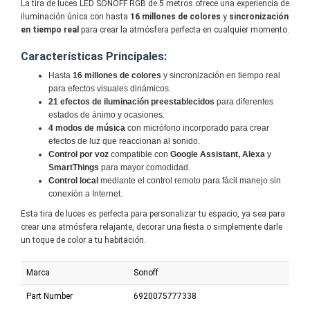
La tira de luces LED SONOFF RGB de 5 metros ofrece una experiencia de
iluminación única con hasta
16 millones de colores
y
sincronización
en tiempo real
para crear la atmósfera perfecta en cualquier momento.
Características Principales:
Hasta
16 millones de colores
y sincronización en tiempo real
para efectos visuales dinámicos.
21 efectos de iluminación preestablecidos
para diferentes
estados de ánimo y ocasiones.
4 modos de música
con micrófono incorporado para crear
efectos de luz que reaccionan al sonido.
Control por voz
compatible con
Google Assistant, Alexa
y
SmartThings
para mayor comodidad.
Control local
mediante el control remoto para fácil manejo sin
conexión a Internet.
Esta tira de luces es perfecta para personalizar tu espacio, ya sea para
crear una atmósfera relajante, decorar una fiesta o simplemente darle
un toque de color a tu habitación.
Marca
Sonoff
Part Number
6920075777338