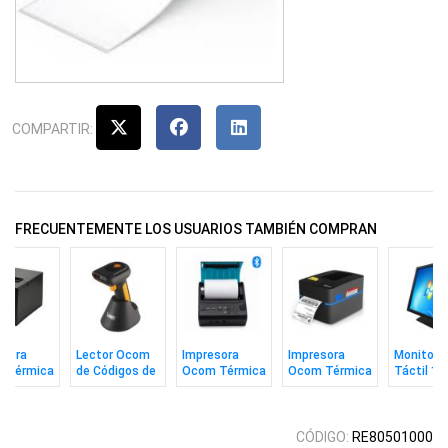
COMPARTIR:
FRECUENTEMENTE LOS USUARIOS TAMBIÉN COMPRAN
esora
Lector Ocom
Impresora
Impresora
Monitor 
 Térmica
de Códigos de
Ocom Térmica
Ocom Térmica
Táctil 17
ecibos
Barras
de Recibos
de Etiquetas
Para Pos
m
Inalámbrico
80mm Portatil
108mm
CÓDIGO:
RE80501000