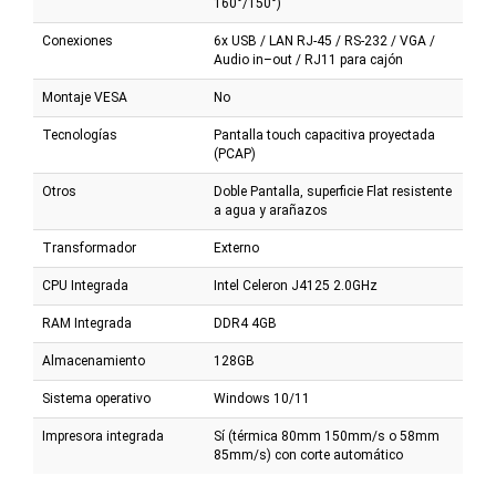
160°/150°)
Conexiones
6x USB / LAN RJ-45 / RS-232 / VGA /
Audio in–out / RJ11 para cajón
Montaje VESA
No
Tecnologías
Pantalla touch capacitiva proyectada
(PCAP)
Otros
Doble Pantalla, superficie Flat resistente
a agua y arañazos
Transformador
Externo
CPU Integrada
Intel Celeron J4125 2.0GHz
RAM Integrada
DDR4 4GB
Almacenamiento
128GB
Sistema operativo
Windows 10/11
Impresora integrada
Sí (térmica 80mm 150mm/s o 58mm
85mm/s) con corte automático