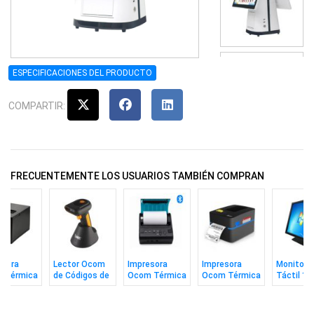
ESPECIFICACIONES DEL PRODUCTO
COMPARTIR:
FRECUENTEMENTE LOS USUARIOS TAMBIÉN COMPRAN
esora
Lector Ocom
Impresora
Impresora
Monitor 
 Térmica
de Códigos de
Ocom Térmica
Ocom Térmica
Táctil 17
ecibos
Barras
de Recibos
de Etiquetas
Para Pos
m
Inalámbrico
80mm Portatil
108mm