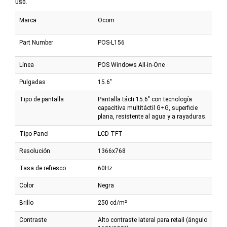
uso.
Marca
Ocom
Part Number
POS-L156
Línea
POS Windows All-in-One
Pulgadas
15.6"
Tipo de pantalla
Pantalla tácti 15.6" con tecnología
capacitiva multitáctil G+G, superficie
plana, resistente al agua y a rayaduras.
Tipo Panel
LCD TFT
Resolución
1366x768
Tasa de refresco
60Hz
Color
Negra
Brillo
250 cd/m²
Contraste
Alto contraste lateral para retail (ángulo