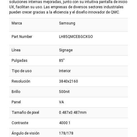
soluciones internas mejoradas, junto con su intuitiva pantalla de inicio
UX, facilitan su uso. Las empresas de diversos sectores industriales
pueden crecer gracias a la eficiencia y el diseño innovador de QMC.
Marca
Samsung
Part Number
LH85QMCEBGCXGO
Línea
Signage
Pulgadas
85"
Tipo de uso
Interior
Resolución
3840x2160
Brillo
500nit
Panel
VA
Tamaño de pixel
0.487x0.487mm
Contraste
4000:1
Ángulo de visión
178/178