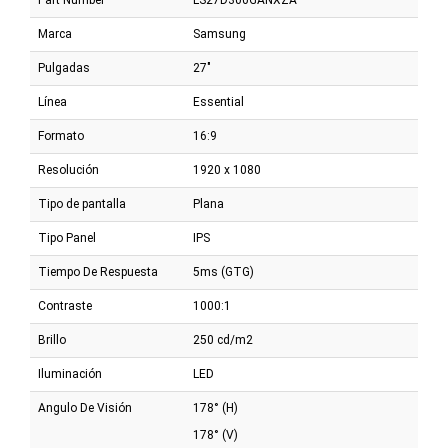
Part Number
LS27D300GANXZA
Marca
Samsung
Pulgadas
27"
Línea
Essential
Formato
16:9
Resolución
1920 x 1080
Tipo de pantalla
Plana
Tipo Panel
IPS
Tiempo De Respuesta
5ms (GTG)
Contraste
1000:1
Brillo
250 cd/m2
Iluminación
LED
Angulo De Visión
178° (H)
178° (V)