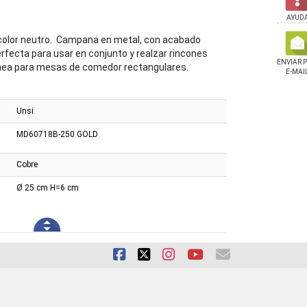
AYUD
 color neutro. Campana en metal, con acabado
erfecta para usar en conjunto y realzar rincones
ENVIAR 
linea para mesas de comedor rectangulares.
E-MAI
Unsi
MD60718B-250 GOLD
Cobre
Ø 25 cm H=6 cm