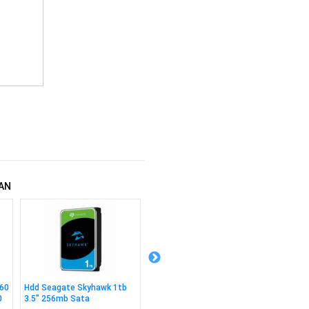
AN
60
Hdd Seagate Skyhawk 1tb
Ssd Nvme Adata Legend 710
Ssd Nv
0
3.5" 256mb Sata
1tb 2280 M2 2400/1800
256gb 