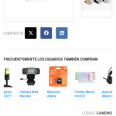
COMPARTIR:
FRECUENTEMENTE LOS USUARIOS TAMBIÉN COMPRAN
e Ugreen
Cámara Web
Memoria
Combo Marvo
Auricular
ED CAT7
Wesdar
Adata
Cm310
Marvo H8
ps 10m
W1080
MicroSD 64GB
Teclado In +
Akari 30 
Uhs-1 V10 C10
Mouse + Pad
C/a
Wh Ing
CÓDIGO:
CAWDWS