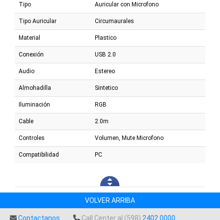
Tipo
Auricular con Microfono
Tipo Auricular
Circumaurales
Material
Plastico
Conexión
USB 2.0
Audio
Estereo
Almohadilla
Sintetico
Iluminación
RGB
Cable
2.0m
Controles
Volumen, Mute Microfono
Compatibilidad
PC
VOLVER ARRIBA
Contactanos
Call Center al (598)
2402 0000