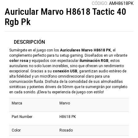
CÓDIGO:
AMH8618PK
Auricular Marvo H8618 Tactic 40
Rgb Pk
DESCRIPCIÓN
Sumérgete en el juego con los
Auriculares Marvo H8618 PK
, el
complemento perfecto para tu setup gaming. Diseñados en un vibrante
color rosa
y equipados con espectacular
iluminación RGB
, estos
auriculares no solo lucen increíbles, sino que ofrecen un rendimiento
excepcional. Gracias a su
conexión USB
, garantizan audio estéreo de
alta fidelidad y un micrófono omnidireccional claro para una
comunicación fluida. Disfruta de la comodidad de sus almohadillas
sintéticas y potentes drivers de 50mm que te sumergirán por completo
en cada sonido. ¡Eleva tu experiencia de juego con estilo!
Marca
Marvo
Part Number
H8618 PK
Color
Rosado