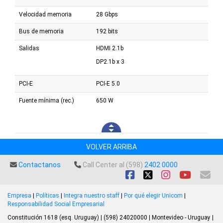
Velocidad memoria
28 Gbps
Bus de memoria
192 bits
Salidas
HDMI 2.1b
DP2.1b x 3
PCI-E
PCI-E 5.0
Fuente mínima (rec.)
650 W
VOLVER ARRIBA
Contactanos
Call Center al (598)
2402 0000
Empresa
|
Políticas
|
Integra nuestro staff
|
Por qué elegir Unicom
|
Responsabilidad Social Empresarial
Constitución 1618 (esq. Uruguay) | (598) 24020000 | Montevideo - Uruguay |