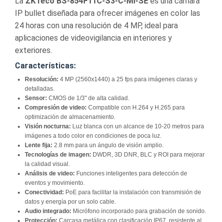
La
ZKTeco BS-854F11C-S3-C-MI-SE
es una cámara
IP bullet diseñada para ofrecer imágenes en color las
24 horas con una resolución de 4 MP, ideal para
aplicaciones de videovigilancia en interiores y
exteriores.
Características:
Resolución:
4 MP (2560x1440) a 25 fps para imágenes claras y
detalladas.
Sensor:
CMOS de 1/3" de alta calidad.
Compresión de video:
Compatible con H.264 y H.265 para
optimización de almacenamiento.
Visión nocturna:
Luz blanca con un alcance de 10-20 metros para
imágenes a todo color en condiciones de poca luz.
Lente fija:
2.8 mm para un ángulo de visión amplio.
Tecnologías de imagen:
DWDR, 3D DNR, BLC y ROI para mejorar
la calidad visual.
Análisis de video:
Funciones inteligentes para detección de
eventos y movimiento.
Conectividad:
PoE para facilitar la instalación con transmisión de
datos y energía por un solo cable.
Audio integrado:
Micrófono incorporado para grabación de sonido.
Protección:
Carcasa metálica con clasificación IP67, resistente al