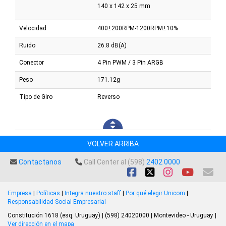
140 x 142 x 25 mm
Velocidad
400±200RPM-1200RPM±10%
Ruido
26.8 dB(A)
Conector
4 Pin PWM / 3 Pin ARGB
Peso
171.12g
Tipo de Giro
Reverso
VOLVER ARRIBA
Contactanos
Call Center al (598)
2402 0000
Empresa
|
Políticas
|
Integra nuestro staff
|
Por qué elegir Unicom
|
Responsabilidad Social Empresarial
Constitución 1618 (esq. Uruguay) | (598) 24020000 | Montevideo - Uruguay |
Ver dirección en el mapa