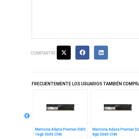
COMPARTIR:
FRECUENTEMENTE LOS USUARIOS TAMBIÉN COMPR
ta Premier Ddr4
Memoria Adata Premier Ddr5
Memoria Adata Premier D
22
16gb 5600 Cl46
8gb 5600 Cl46