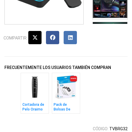
COMPARTIR:
FRECUENTEMENTE LOS USUARIOS TAMBIÉN COMPRAN
Cortadora de
Pack de
Pelo Oraimo
Bolsas De
SmartTrimmer
Residuos Para
Home
Aspiradora
Tapo
CÓDIGO:
TVBRG32