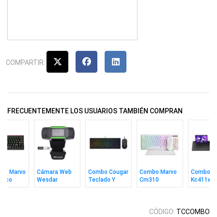
COMPARTIR:
FRECUENTEMENTE LOS USUARIOS TAMBIÉN COMPRAN
ado Marvo
Cámara Web
Combo Cougar
Combo Marvo
Combo M
nico
Wesdar
Teclado Y
Cm310
Kc411w
2w 60%
W1080
Mouse
Teclado In +
Teclado 
LUE Sp Bk
Combat S
Mouse + Pad
Mouse S
Wh Ing
Inalámbri
CÓDIGO:
TCCOMBO