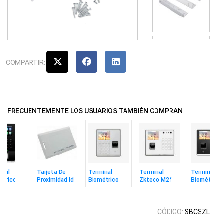
COMPARTIR:
FRECUENTEMENTE LOS USUARIOS TAMBIÉN COMPRAN
inal
Tarjeta De
Terminal
Terminal
Terminal
étrico
Proximidad Id
Biométrico
Zkteco M2f
Biométri
co
125khz Gruesa
Zkteco M1
Pro-lr Vl Facial
Zkteco M
p/Wi-Fi
Zkteco
Huella Rfid
Huella Rfid
Huella Ta
Wifi
C/bat
CÓDIGO:
SBCSZL