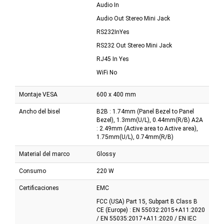
Audio In
Audio Out Stereo Mini Jack
RS232InYes
RS232 Out Stereo Mini Jack
RJ45 In Yes
WiFi No
Montaje VESA
600 x 400 mm
Ancho del bisel
B2B : 1.74mm (Panel Bezel to Panel
Bezel), 1.3mm(U/L), 0.44mm(R/B) A2A
: 2.49mm (Active area to Active area),
1.75mm(U/L), 0.74mm(R/B)
Material del marco
Glossy
Consumo
220 W
Certificaciones
EMC
FCC (USA) Part 15, Subpart B Class B
CE (Europe) : EN 55032:2015+A11:2020
/ EN 55035:2017+A11:2020 / EN IEC