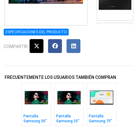
ESPECIFICACIONES DEL PRODUCTO
COMPARTIR:
FRECUENTEMENTE LOS USUARIOS TAMBIÉN COMPRAN
Pantalla
Pantalla
Pantalla
Samsung 50"
Samsung 55"
Samsung 75"
Signage
Signage
Interactiva
Crystal UHD
Crystal UHD
Android
QMC
QMC