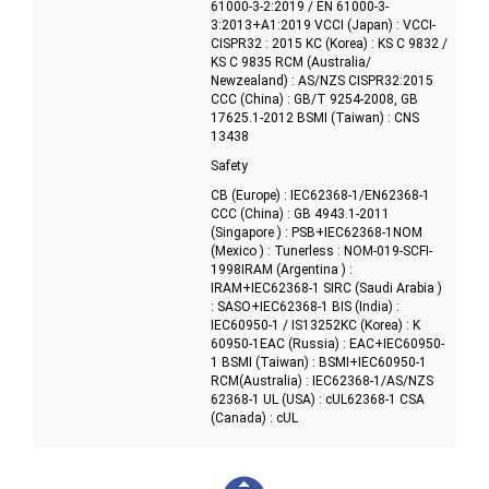
61000-3-2:2019 / EN 61000-3-
3:2013+A1:2019 VCCI (Japan) : VCCI-
CISPR32 : 2015 KC (Korea) : KS C 9832 /
KS C 9835 RCM (Australia/
Newzealand) : AS/NZS CISPR32:2015
CCC (China) : GB/T 9254-2008, GB
17625.1-2012 BSMI (Taiwan) : CNS
13438
Safety
CB (Europe) : IEC62368-1/EN62368-1
CCC (China) : GB 4943.1-2011
(Singapore ) : PSB+IEC62368-1NOM
(Mexico ) : Tunerless : NOM-019-SCFI-
1998IRAM (Argentina ) :
IRAM+IEC62368-1 SIRC (Saudi Arabia )
: SASO+IEC62368-1 BIS (India) :
IEC60950-1 / IS13252KC (Korea) : K
60950-1EAC (Russia) : EAC+IEC60950-
1 BSMI (Taiwan) : BSMI+IEC60950-1
RCM(Australia) : IEC62368-1/AS/NZS
62368-1 UL (USA) : cUL62368-1 CSA
(Canada) : cUL