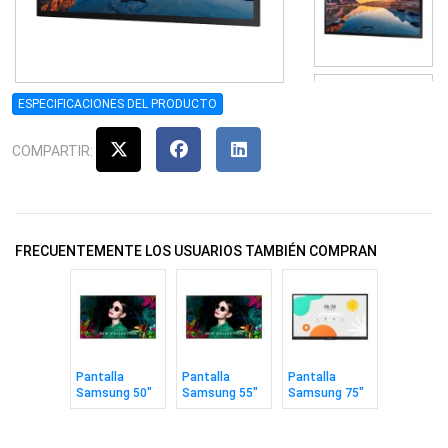
ESPECIFICACIONES DEL PRODUCTO
COMPARTIR:
FRECUENTEMENTE LOS USUARIOS TAMBIÉN COMPRAN
Pantalla
Pantalla
Pantalla
Samsung 50"
Samsung 55"
Samsung 75"
Signage
Signage
Interactiva
Crystal UHD
Crystal UHD
Android
QMC
QMC