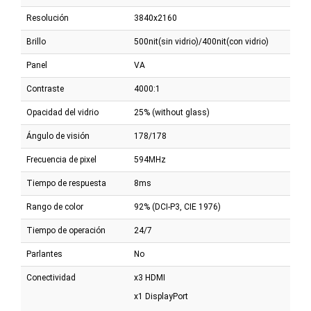
Resolución
3840x2160
Brillo
500nit(sin vidrio)/400nit(con vidrio)
Panel
VA
Contraste
4000:1
Opacidad del vidrio
25% (without glass)
Ángulo de visión
178/178
Frecuencia de pixel
594MHz
Tiempo de respuesta
8ms
Rango de color
92% (DCI-P3, CIE 1976)
Tiempo de operación
24/7
Parlantes
No
Conectividad
x3 HDMI
x1 DisplayPort