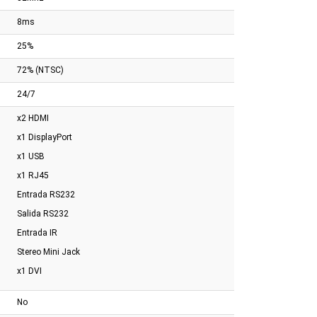
8ms
25%
72% (NTSC)
24/7
x2 HDMI
x1 DisplayPort
x1 USB
x1 RJ45
Entrada RS232
Salida RS232
Entrada IR
Stereo Mini Jack
x1 DVI
No