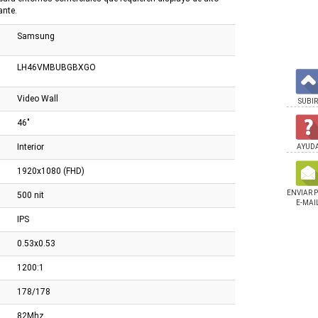
ante.
Samsung
LH46VMBUBGBXGO
Video Wall
SUBIR
46"
Interior
AYUD
1920x1080 (FHD)
ENVIAR 
500 nit
E-MAI
IPS
0.53x0.53
1200:1
178/178
82Mhz