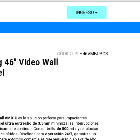
INGRESO
CÓDIGO:
PLH46VMBUBGS
 46" Video Wall
el
all VMB-U
es la solución perfecta para impactantes
sel ultra estrecho de 3.5mm
minimiza las interrupciones
ticamente continua. Con un
brillo de 500 nits
y resolución
alles nítidos. Diseñada para
operación 24/7
, garantiza un
l para entornos comerciales que requieren displays de alto