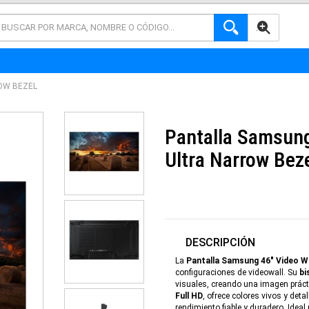
AVANZADA
OW BEZEL
Pantalla Samsung
Ultra Narrow Bez
DESCRIPCIÓN
La
Pantalla Samsung 46" Video W
configuraciones de videowall. Su
bi
visuales, creando una imagen prác
Full HD
, ofrece colores vivos y det
rendimiento fiable y duradero. Idea