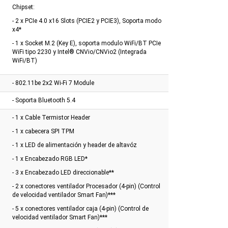
Chipset:
- 2 x PCIe 4.0 x16 Slots (PCIE2 y PCIE3), Soporta modo
x4*
- 1 x Socket M.2 (Key E), soporta modulo WiFi/BT PCIe
WiFi tipo 2230 y Intel® CNVio/CNVio2 (Integrada
WiFi/BT)
- 802.11be 2x2 Wi-Fi 7 Module
- Soporta Bluetooth 5.4
- 1 x Cable Termistor Header
- 1 x cabecera SPI TPM
- 1 x LED de alimentación y header de altavóz
- 1 x Encabezado RGB LED*
- 3 x Encabezado LED direccionable**
- 2 x conectores ventilador Procesador (4-pin) (Control
de velocidad ventilador Smart Fan)***
- 5 x conectores ventilador caja (4-pin) (Control de
velocidad ventilador Smart Fan)***