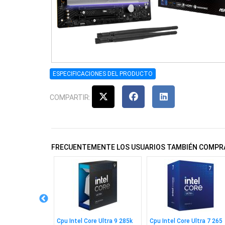
ESPECIFICACIONES DEL PRODUCTO
COMPARTIR:
FRECUENTEMENTE LOS USUARIOS TAMBIÉN COMPR
 Asrock B450m-
Cpu Intel Core Ultra 9 285k
Cpu Intel Core Ultra 7 265