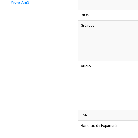
Pro-a Am5
x Wifi R2.0 Am5
Bl Ddr5
BIOS
Gráficos
Audio
LAN
Ranuras de Expansión