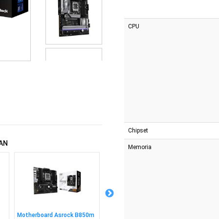
CPU
Chipset
AN
Memoria
Motherboard Asrock B850m
Motherboard Asrock B850m-
Memori