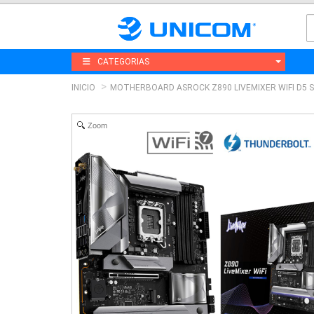
CATEGORIAS
INICIO
MOTHERBOARD ASROCK Z890 LIVEMIXER WIFI D5 
Zoom