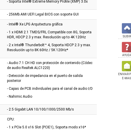
- Soporta Intel® Extreme Memory Profile (XMP) 3.0x
 16gb 6000 Cl30 Bk
Black
hdv AM4
- 256Mb AMI UEFI Legal BIOS con soporte GUI
- Intel® Xe LPG Arquitectura gráfica
- 1 x HDMI 2.1 TMDS/FRL Compatible con 8G, Soporta
SUBIR
HDR, HDCP 2.3 y max. Resolución up to 4K 120Hz
- 2 x Intel® Thunderbolt™ 4, Soporta HDCP 2.3 y max.
Resolución up to 8K 60Hz / 5K 120Hz*
AYUD
- Audio 7.1 CH HD con protección de contenido (Códec
de audio Realtek ALC1220)
ENVIAR 
- Detección de impedancia en el puerto de salida
E-MAI
posterior
- Capas de PCB individuales para el canal de audio I/D
- Nahimic Audio
- 2.5 Gigabit LAN 10/100/1000/2500 Mb/s
CPU:
- 1 x PCIe 5.0 x16 Slot (PCIE1), Soporta modo x16*