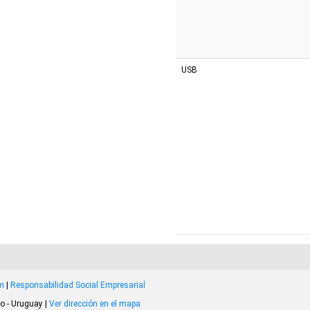
USB
om
|
Responsabilidad Social Empresarial
o - Uruguay |
Ver dirección en el mapa