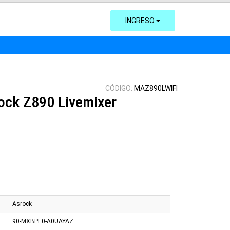
INGRESO
CÓDIGO:
MAZ890LWIFI
ock Z890 Livemixer
Asrock
90-MXBPE0-A0UAYAZ