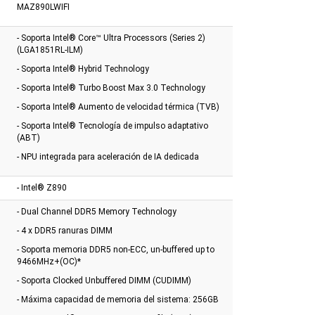
MAZ890LWIFI
- Soporta Intel® Core™ Ultra Processors (Series 2)
(LGA1851RL-ILM)
- Soporta Intel® Hybrid Technology
- Soporta Intel® Turbo Boost Max 3.0 Technology
- Soporta Intel® Aumento de velocidad térmica (TVB)
- Soporta Intel® Tecnología de impulso adaptativo
(ABT)
- NPU integrada para aceleración de IA dedicada
- Intel® Z890
- Dual Channel DDR5 Memory Technology
- 4 x DDR5 ranuras DIMM
- Soporta memoria DDR5 non-ECC, un-buffered up to
9466MHz+(OC)*
- Soporta Clocked Unbuffered DIMM (CUDIMM)
- Máxima capacidad de memoria del sistema: 256GB
a Adata Xpg Lancer
Gabinete Cougar Mx600 Rgb
Motherboard Asrock