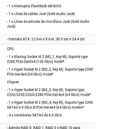
- 1 x Interruptor Flashback del BIOS
- 1 x Línea de salida Jack (Gold Audio Jack)
- 1 x Línea de entrada de micrófono Jack (Gold Audio
Jack)
- Formato ATX: 12.0-in x 9.6-in, 30.5 cm x 24.4 cm
CPU:
- 1 x Blazing Socket M.2 (M2_1, Key M), Soporta type
2280 PCIe Gen5x4 (128 Gb/s) mode*
- 1 x Hyper Socket M.2 (M2_2, Key M), Soporta type 2280
PCIe Gen4x4 (64 Gb/s) mode*
Chipset:
- 1 x Hyper Socket M.2 (M2_3, Key M), Soporta type
2230/2242/2260/2280 PCIe Gen4x4 (64 Gb/s) mode*
- 1 x Hyper Socket M.2 (M2_4, Key M), Soporta type 2280
SATA3 6.0 Gb/s & PCIe Gen4x4 (64 Gb/s) modes*
- 4 x conectores SATA3 de 6.0 Gb/s
- Admite RAID 0, RAID 1, RAID 5 y RAID 10 para