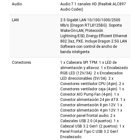
Audio
Audio 7.1 canales HD (Realtek ALC897
Audio Codec)
LAN
2.5 Gigabit LAN 10/100/1000/2500
Mb/s (Dragon RTL8125BG). Soporta
Wake-On-LAN, Protección
Lightning/ESD, Energy Efficient Ethernet
802.3az, PXE. Incluye Dragon 2.5G LAN
Software con control de ancho de
banda inteligente.
Conectores
1 x Cabecera SPI TPM. 1 x LED de
alimentación y altavoz. 1 x Encabezado
RGB LED (12V/3A). 2 x Encabezados
LED direccionables (5V/3A). 2 x
Conectores ventilador CPU (4-pin). 2 x
Conectores ventilador caja (4-pin). 1 x
Conector AIO Pump Fan (4-pin). 1 x
Conector alimentación 24 pin ATX. 1 x
Conector alimentación 8 pin 12V. 1 x
Conector alimentación 4 pin 12V. 1 x
Conector panel frontal audio. 2 x
Cabezales USB 2.0 (4 puertos). 1 x
Cabezal USB 3.2 Gen1 (2 puertos). 1 x
Panel Frontal Tipo C USB 3.2 Gen1
Encabezado.