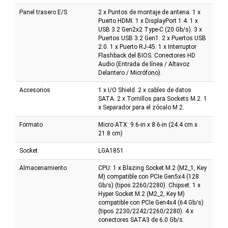
Panel trasero E/S
2 x Puntos de montaje de antena. 1 x
Puerto HDMI. 1 x DisplayPort 1.4. 1 x
USB 3.2 Gen2x2 Type-C (20 Gb/s). 3 x
Puertos USB 3.2 Gen1. 2 x Puertos USB
2.0. 1 x Puerto RJ-45. 1 x Interruptor
Flashback del BIOS. Conectores HD
Audio (Entrada de línea / Altavoz
Delantero / Micrófono).
Accesorios
1 x I/O Shield. 2 x cables de datos
SATA. 2 x Tornillos para Sockets M.2. 1
x Separador para el zócalo M.2.
Formato
Micro ATX: 9.6-in x 8.6-in (24.4 cm x
21.8 cm)
Socket
LGA1851
Almacenamiento
CPU: 1 x Blazing Socket M.2 (M2_1, Key
M) compatible con PCIe Gen5x4 (128
Gb/s) (tipos 2260/2280). Chipset: 1 x
Hyper Socket M.2 (M2_2, Key M)
compatible con PCIe Gen4x4 (64 Gb/s)
(tipos 2230/2242/2260/2280). 4 x
conectores SATA3 de 6.0 Gb/s.