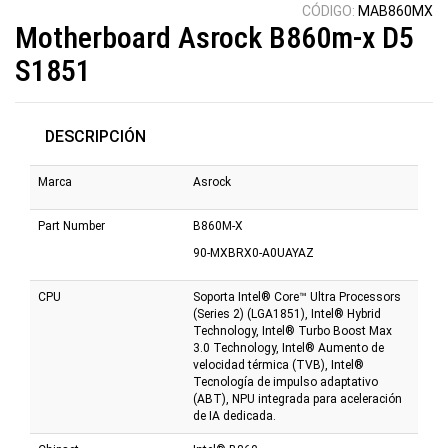
CÓDIGO:
MAB860MX
Motherboard Asrock B860m-x D5
S1851
DESCRIPCIÓN
Marca
Asrock
Part Number
B860M-X
90-MXBRX0-A0UAYAZ
CPU
Soporta Intel® Core™ Ultra Processors
(Series 2) (LGA1851), Intel® Hybrid
Technology, Intel® Turbo Boost Max
3.0 Technology, Intel® Aumento de
velocidad térmica (TVB), Intel®
Tecnología de impulso adaptativo
(ABT), NPU integrada para aceleración
de IA dedicada.