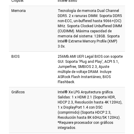
Chipset
Intel® B860
Memoria
Tecnología de memoria Dual Channel
DDR5. 2 x ranuras DIMM. Soporta DDR5
non-ECC, un-buffered hasta 9066+(OC)
MHz. Soporta Clocked Unbuffered DIMM
(CUDIMM). Máxima capacidad de
memoria del sistema: 128GB. Soporta
Intel® Extreme Memory Profile (XMP)
3.0x.
BIOS
256Mb AMI UEFI Legal BIOS con soporte
GUI. Soporta 'Plug and Play', ACPI 5.1,
Jumperfree, SMBIOS 2.3, Ajuste
múltiple de voltaje DRAM. Incluye
ASRock Flash Instantáneo, BIOS
Flashback.
Gráficos
Intel® Xe LPG Arquitectura gráfica.
Salidas: 1 x HDMI 2.1 (Soporta HDR,
HDCP 2.3, Resolución hasta 4K 120Hz),
1 x DisplayPort 1.4 con DSC
(comprimido) (Soporta HDCP 2.3,
Resolución hasta 8K 60Hz/5K 120Hz).
*Requiere procesador con gráficos
integrados.