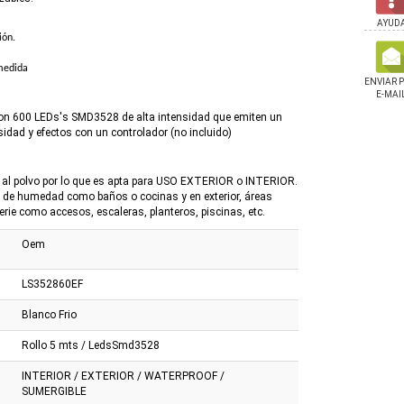
.
AYUD
ión.
medida
ENVIAR 
E-MAI
con 600 LEDs's SMD3528 de alta intensidad que emiten un
sidad y efectos con un controlador (no incluido)
 y al polvo por lo que es apta para USO EXTERIOR o INTERIOR.
o de humedad como baños o cocinas y en exterior, áreas
rie como accesos, escaleras, planteros, piscinas, etc.
Oem
LS352860EF
Blanco Frio
Rollo 5 mts / LedsSmd3528
INTERIOR / EXTERIOR / WATERPROOF /
SUMERGIBLE