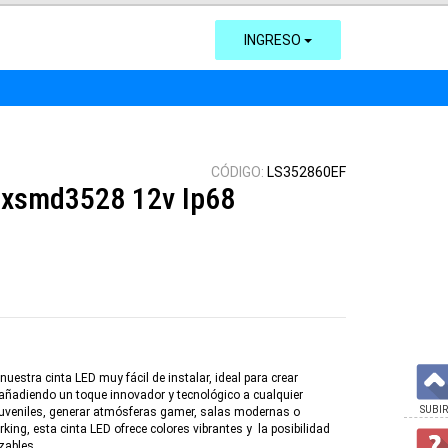
INGRESO
CÓDIGO:
LS352860EF
0xsmd3528 12v Ip68
uestra cinta LED muy fácil de instalar, ideal para crear
ñadiendo un toque innovador y tecnológico a cualquier
SUBIR
 juveniles, generar atmósferas gamer, salas modernas o
ng, esta cinta LED ofrece colores vibrantes y la posibilidad
izables.