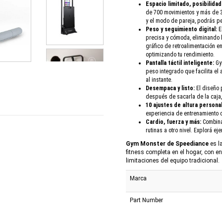
Espacio limitado, posibilidad 
de 700 movimientos y más de 
y el modo de pareja, podrás p
Peso y seguimiento digital:
E
precisa y cómoda, eliminando
gráfico de retroalimentación en
optimizando tu rendimiento.
Pantalla táctil inteligente:
Gym
peso integrado que facilita el
al instante.
Desempaca y listo:
El diseño 
después de sacarla de la caja,
10 ajustes de altura personal
experiencia de entrenamiento 
Cardio, fuerza y más:
Combinal
rutinas a otro nivel. Explorá e
Gym Monster de Speediance
es l
fitness completa en el hogar, con e
limitaciones del equipo tradicional.
Marca
Part Number