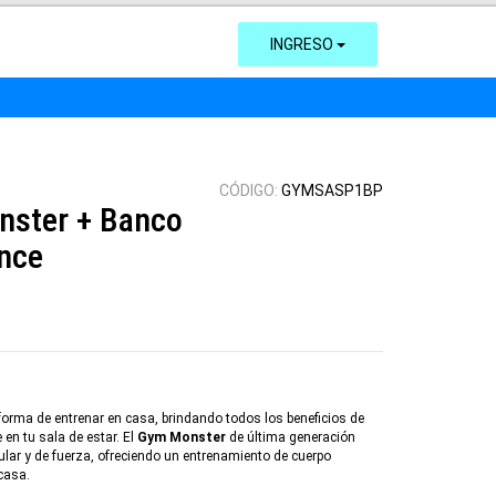
INGRESO
CÓDIGO:
GYMSASP1BP
ster + Banco
nce
forma de entrenar en casa, brindando todos los beneficios de
en tu sala de estar. El
Gym Monster
de última generación
ar y de fuerza, ofreciendo un entrenamiento de cuerpo
casa.