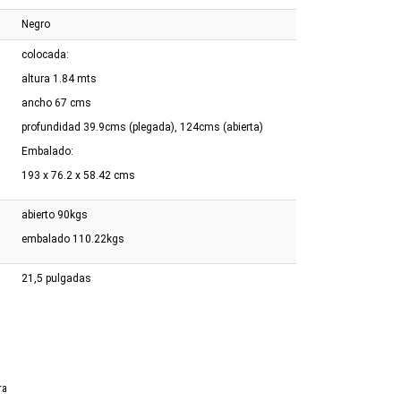
Negro
colocada:
altura 1.84 mts
ancho 67 cms
profundidad 39.9cms (plegada), 124cms (abierta)
Embalado:
193 x 76.2 x 58.42 cms
abierto 90kgs
embalado 110.22kgs
21,5 pulgadas
ra