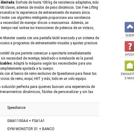
ilimitada:
Disfruta de hasta 100 kg de resistencia adaptativa, más
300 clases, además de modos de peso dinámicos. Con
Free Lifting
ersonalizar tu experiencia de entrenamiento de manera única.
l motor con algoritmo inteligente proporciona una resistencia
 la necesidad de manejar discos o mancuernas. Además, un
 tiempo real rastrea tus transiciones de potencia de un vistazo,
SUBIR
 Monster cuenta con una pantalla táctil avanzada y un sistema de
 acceso a programas de entrenamiento visuales y ajustes precisos
portátil de pie permite comenzar a ejercitarte inmediatamente
AYUD
 sin necesidad de montaje, taladrado o instalación en la pared.
izables:
Adaptá la máquina según tus necesidades para una
completamente ajustada a tu cuerpo.
a con el banco de remo exclusivo de Speediance para llevar tus
ENVIAR 
jercicios de remo, esquí, HIIT y más, todo en un solo equipo.
E-MAI
a solución perfecta para quienes buscan una experiencia de
ntrenamientos dinámicos, fáciles de personalizar y sin las
Speediance
GMA1100A4 + FSA1A1
GYM MONSTER S1 + BANCO